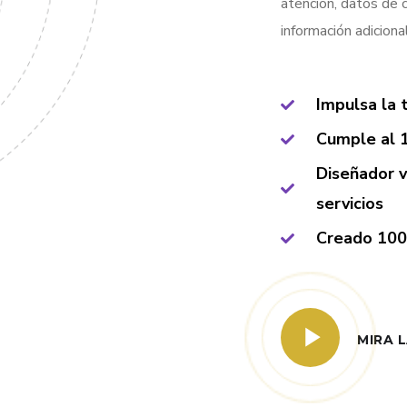
atención, datos de c
información adicion
Impulsa la 
Cumple al
Diseñador v
servicios
Creado 100
MIRA 