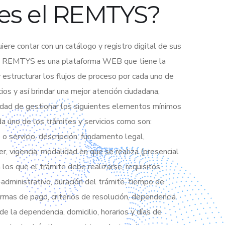
es el REMTYS?
ere contar con un catálogo y registro digital de sus
os. REMTYS es una plataforma WEB que tiene la
 estructurar los flujos de proceso por cada uno de
cios y así brindar una mejor atención ciudadana,
idad de gestionar los siguientes elementos mínimos
 uno de los trámites y servicios como son:
o servicio, descripción, fundamento legal,
, vigencia, modalidad en que se realiza (presencial
n los que el trámite debe realizarse, requisitos,
-administrativo, duración del trámite, tiempo de
ormas de pago, criterios de resolución, dependencia
 de la dependencia, domicilio, horarios y días de